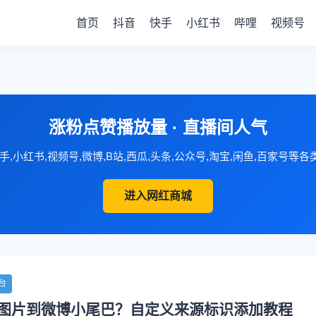
首页
抖音
快手
小红书
哔哩
视频号
涨粉点赞播放量 · 直播间人气
手,小红书,视频号,微博,B站,西瓜,头条,公众号,淘宝,闲鱼,百家号等
进入网红商城
台
图片到微博小尾巴？自定义来源标识添加教程