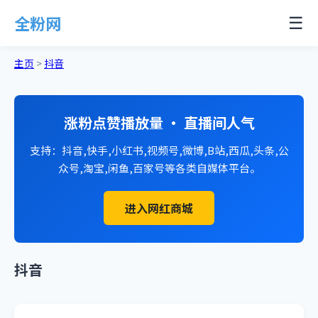
全粉网
☰
主页
>
抖音
涨粉点赞播放量 · 直播间人气
支持：抖音,快手,小红书,视频号,微博,B站,西瓜,头条,公
众号,淘宝,闲鱼,百家号等各类自媒体平台。
进入网红商城
抖音