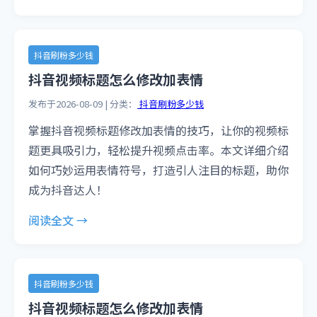
抖音刷粉多少钱
抖音视频标题怎么修改加表情
发布于2026-08-09 | 分类：
抖音刷粉多少钱
掌握抖音视频标题修改加表情的技巧，让你的视频标
题更具吸引力，轻松提升视频点击率。本文详细介绍
如何巧妙运用表情符号，打造引人注目的标题，助你
成为抖音达人！
阅读全文 →
抖音刷粉多少钱
抖音视频标题怎么修改加表情