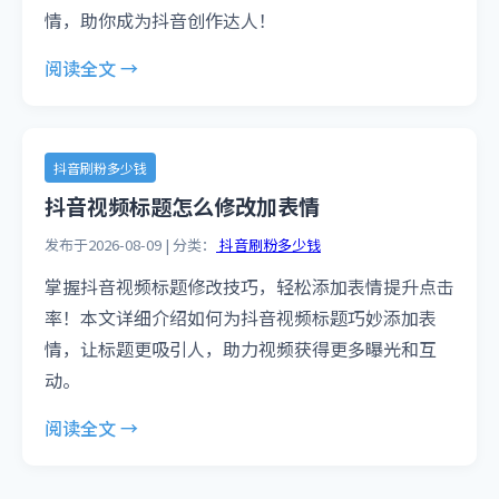
情，助你成为抖音创作达人！
阅读全文 →
抖音刷粉多少钱
抖音视频标题怎么修改加表情
发布于2026-08-09 | 分类：
抖音刷粉多少钱
掌握抖音视频标题修改技巧，轻松添加表情提升点击
率！本文详细介绍如何为抖音视频标题巧妙添加表
情，让标题更吸引人，助力视频获得更多曝光和互
动。
阅读全文 →