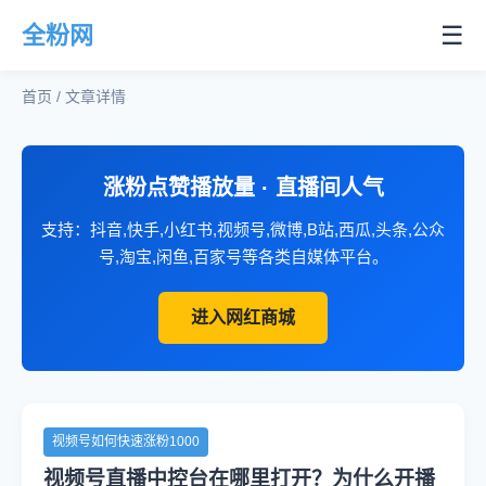
☰
全粉网
首页 / 文章详情
涨粉点赞播放量 · 直播间人气
支持：抖音,快手,小红书,视频号,微博,B站,西瓜,头条,公众
号,淘宝,闲鱼,百家号等各类自媒体平台。
进入网红商城
视频号如何快速涨粉1000
视频号直播中控台在哪里打开？为什么开播