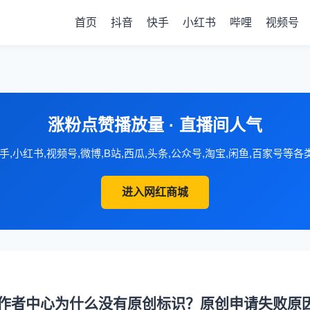
首页
抖音
快手
小红书
哔哩
视频号
涨粉点赞播放量 · 直播间人气
手,小红书,视频号,微博,B站,西瓜,头条,公众号,淘宝,闲鱼,百家号等
进入网红商城
作者中心为什么没有原创标识？原创申请失败原