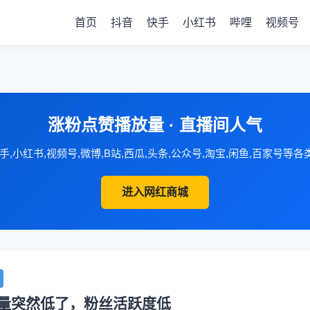
首页
抖音
快手
小红书
哔哩
视频号
涨粉点赞播放量 · 直播间人气
手,小红书,视频号,微博,B站,西瓜,头条,公众号,淘宝,闲鱼,百家号等
进入网红商城
量突然低了，粉丝活跃度低