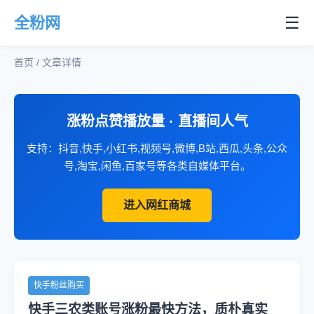
☰
全粉网
首页 / 文章详情
涨粉点赞播放量 · 直播间人气
支持：抖音,快手,小红书,视频号,微博,B站,西瓜,头条,公众
号,淘宝,闲鱼,百家号等各类自媒体平台。
进入网红商城
快手粉丝购买
快手三农类账号涨粉最快方法，质朴真实