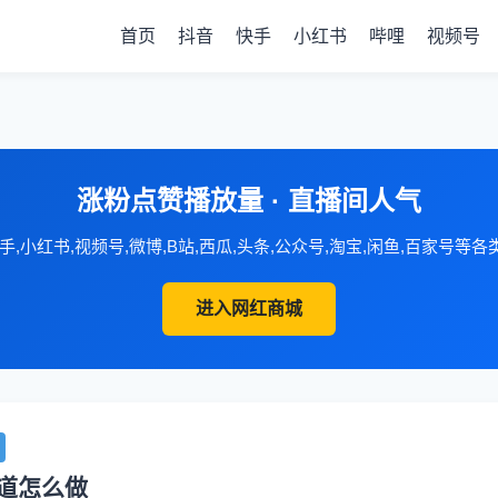
首页
抖音
快手
小红书
哔哩
视频号
涨粉点赞播放量 · 直播间人气
手,小红书,视频号,微博,B站,西瓜,头条,公众号,淘宝,闲鱼,百家号等
进入网红商城
道怎么做