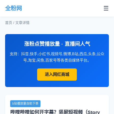
☰
全粉网
首页 / 文章详情
涨粉点赞播放量 · 直播间人气
支持：抖音,快手,小红书,视频号,微博,B站,西瓜,头条,公众
号,淘宝,闲鱼,百家号等各类自媒体平台。
进入网红商城
b站播放量自助下单
哔哩哔哩如何开字幕？竖屏短视频（Story