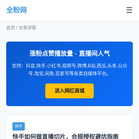
☰
全粉网
首页 / 文章详情
涨粉点赞播放量 · 直播间人气
支持：抖音,快手,小红书,视频号,微博,B站,西瓜,头条,公众
号,淘宝,闲鱼,百家号等各类自媒体平台。
进入网红商城
快手
快手如何做直播切片，合规授权避坑指南