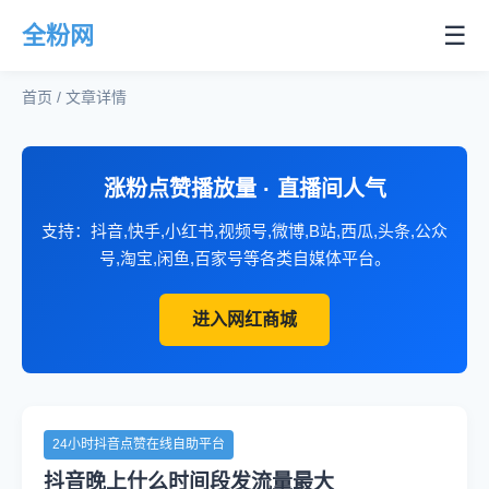
☰
全粉网
首页 / 文章详情
涨粉点赞播放量 · 直播间人气
支持：抖音,快手,小红书,视频号,微博,B站,西瓜,头条,公众
号,淘宝,闲鱼,百家号等各类自媒体平台。
进入网红商城
24小时抖音点赞在线自助平台
抖音晚上什么时间段发流量最大