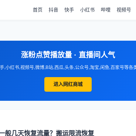
首页
抖音
快手
小红书
哔哩
视频号
涨粉点赞播放量 · 直播间人气
手,小红书,视频号,微博,B站,西瓜,头条,公众号,淘宝,闲鱼,百家号等
进入网红商城
一般几天恢复流量？搬运限流恢复