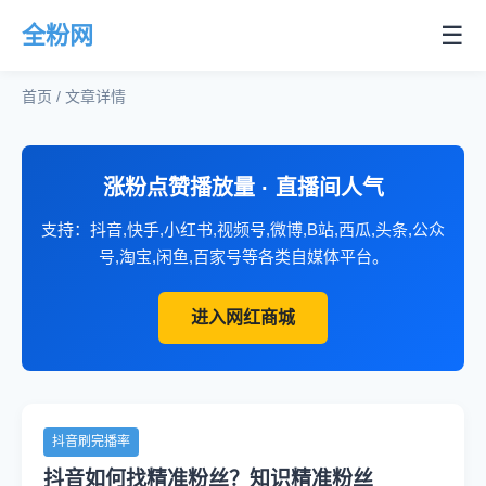
☰
全粉网
首页 / 文章详情
涨粉点赞播放量 · 直播间人气
支持：抖音,快手,小红书,视频号,微博,B站,西瓜,头条,公众
号,淘宝,闲鱼,百家号等各类自媒体平台。
进入网红商城
抖音刷完播率
抖音如何找精准粉丝？知识精准粉丝